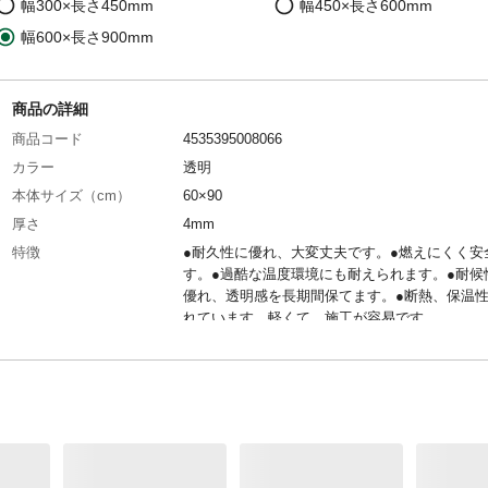
幅300×長さ450mm
幅450×長さ600mm
幅600×長さ900mm
商品の詳細
商品コード
4535395008066
カラー
透明
本体サイズ（cm）
60×90
厚さ
4mm
特徴
●耐久性に優れ、大変丈夫です。●燃えにくく安
す。●過酷な温度環境にも耐えられます。●耐候
優れ、透明感を長期間保てます。●断熱、保温
れています。軽くて、施工が容易です。
用途
トップライト、玄関フード、パーテーション、
商品仕様
両面UV加工
材質
ポリカーボネート樹脂
耐熱／耐冷温度（℃）
120～140
生産国
中国
重量
441g