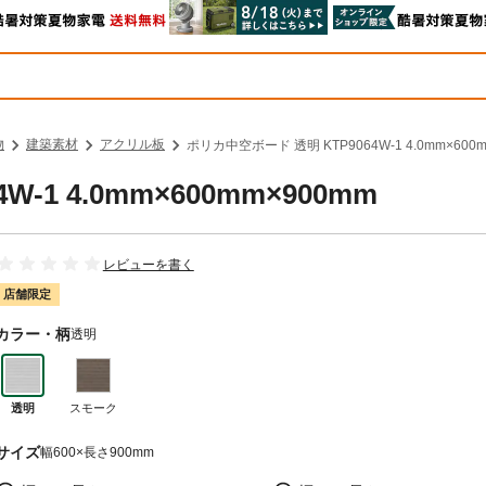
物
建築素材
アクリル板
ポリカ中空ボード 透明 KTP9064W-1 4.0mm×600
-1 4.0mm×600mm×900mm
レビューを書く
店舗限定
カラー・柄
透明
透明
スモーク
サイズ
幅600×長さ900mm