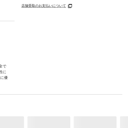
店舗受取のお支払いについて
全で
性に
性に優
二重窓