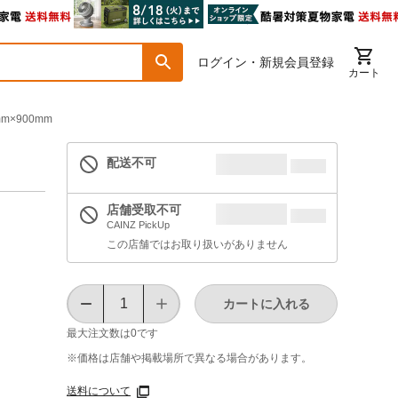
ログイン・新規会員登録
カート
mm×900mm
配送不可
店舗受取不可
CAINZ PickUp
この店舗ではお取り扱いがありません
カートに入れる
最大注文数は
0
です
※価格は​店舗や​掲載場所で​異なる​場合が​あります。
送料について