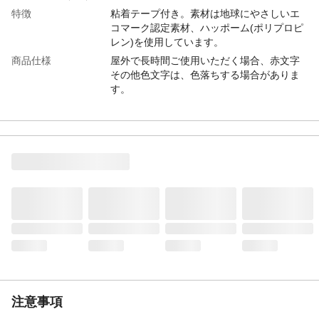
特徴
粘着テープ付き。素材は地球にやさしいエ
コマーク認定素材、ハッポーム(ポリプロピ
レン)を使用しています。
商品仕様
屋外で長時間ご使用いただく場合、赤文字
その他色文字は、色落ちする場合がありま
す。
材質・素材
ポリプロピレン
使用方法
1、接着面の油、汚れ、水分を布で拭き取り
ます 2、ベニヤ板、デコラ、木、金属、ガ
ラス、タイルなど平面那部分に貼り付けて
ください。釘打ち取り付けも可能です。
生産国
日本
注意事項