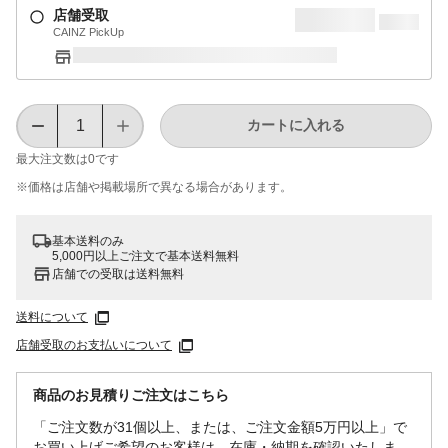
店舗受取
CAINZ PickUp
カートに入れる
最大注文数は
0
です
※価格は​店舗や​掲載場所で​異なる​場合が​あります。
基本送料のみ
5,000円以上ご注文で基本送料無料
店舗での受取は送料無料
送料について
店舗受取のお支払いについて
商品のお見積りご注文はこちら
「ご注文数が31個以上、または、ご注文金額5万円以上」で
お買い上げご希望のお客様は、在庫・納期を確認いたしま