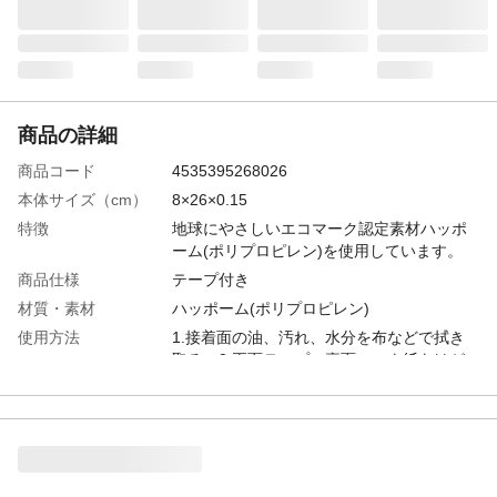
商品の詳細
商品コード
4535395268026
本体サイズ（cm）
8×26×0.15
特徴
地球にやさしいエコマーク認定素材ハッポ
ーム(ポリプロピレン)を使用しています。
商品仕様
テープ付き
材質・素材
ハッポーム(ポリプロピレン)
使用方法
1.接着面の油、汚れ、水分を布などで拭き
取る。2.両面テープの裏面のロウ紙をはが
す。3.ベニヤ板、デコラ、木、金属、ガラ
ス、タイルなどの平面な部分に強く貼り付
ける。
生産国
日本