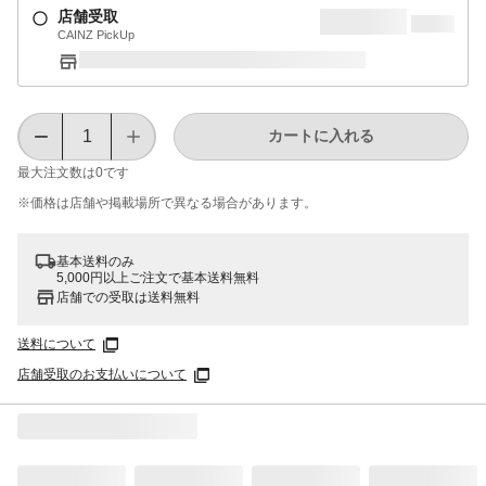
店舗受取
CAINZ PickUp
カートに入れる
最大注文数は
0
です
※価格は​店舗や​掲載場所で​異なる​場合が​あります。
基本送料のみ
5,000円以上ご注文で基本送料無料
店舗での受取は送料無料
送料について
店舗受取のお支払いについて