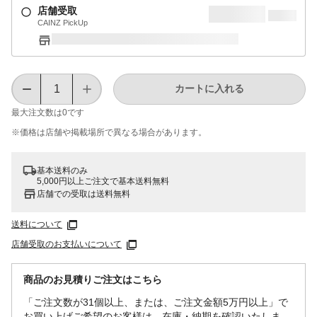
店舗受取
CAINZ PickUp
カートに入れる
最大注文数は
0
です
※価格は​店舗や​掲載場所で​異なる​場合が​あります。
基本送料のみ
5,000円以上ご注文で基本送料無料
店舗での受取は送料無料
送料について
店舗受取のお支払いについて
商品のお見積りご注文はこちら
「ご注文数が31個以上、または、ご注文金額5万円以上」で
お買い上げご希望のお客様は、在庫・納期を確認いたしま