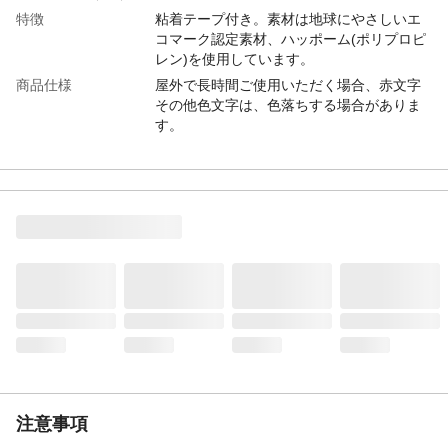
特徴
粘着テープ付き。素材は地球にやさしいエ
コマーク認定素材、ハッポーム(ポリプロピ
レン)を使用しています。
商品仕様
屋外で長時間ご使用いただく場合、赤文字
その他色文字は、色落ちする場合がありま
す。
材質・素材
ポリプロピレン
使用方法
1、接着面の油、汚れ、水分を布で拭き取り
ます 2、ベニヤ板、デコラ、木、金属、ガ
ラス、タイルなど平面那部分に貼り付けて
ください。釘打ち取り付けも可能です。
生産国
日本
注意事項