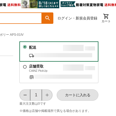
ログイン・新規会員登録
カート
ー APS-01IV
配送
店舗受取
CAINZ PickUp
カートに入れる
最大注文数は
0
です
※価格は​店舗や​掲載場所で​異なる​場合が​あります。