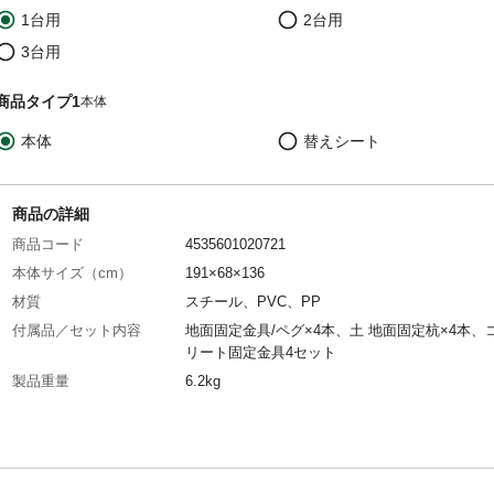
1台用
2台用
3台用
商品タイプ1
本体
本体
替えシート
商品の詳細
商品コード
4535601020721
本体サイズ（cm）
191×68×136
材質
スチール、PVC、PP
付属品／セット内容
地面固定金具/ペグ×4本、土 地面固定杭×4本、
リート固定金具4セット
製品重量
6.2kg