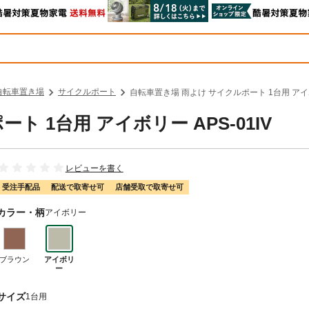
自転車置き場
サイクルポート
自転車置き場 雨よけ サイクルポート 1台用 アイボリ
 1台用 アイボリー APS-01IV
レビューを書く
受注手配品
配送で取寄せ可
店舗受取で取寄せ可
カラー・柄
アイボリー
ブラウン
アイボリ
ー
サイズ
1台用