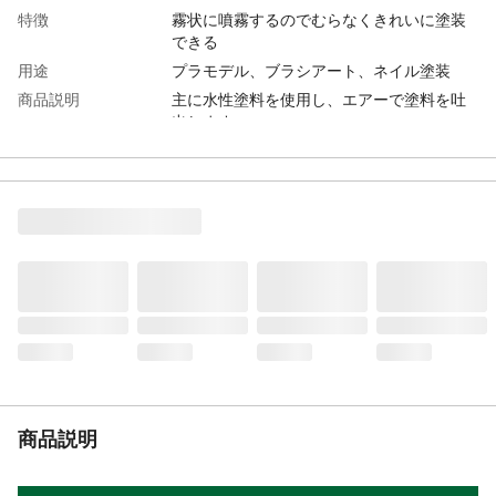
特徴
霧状に噴霧するのでむらなくきれいに塗装
できる
用途
プラモデル、ブラシアート、ネイル塗装
商品説明
主に水性塗料を使用し、エアーで塗料を吐
出します
付属品／セット内容
本体、ブラシノズル、延長ホース、タンク×
３、清掃ブラシセット、スポイト、タイプC
コード
商品仕様
リチウムイオン電池内蔵型。３段階の空気
圧力設定が可能。タイプＣで充電可能
材質
アルミ、プラスチック
最高空気圧力
30PSI
生産国
中国
重量
156ｇ
商品説明