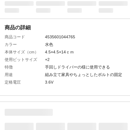
商品の詳細
商品コード
4535601044765
カラー
水色
本体サイズ（cm）
4.5×4.5×14ｃｍ
使用ビットサイズ
+2
特徴
手回しドライバーの様に使用できる
用途
組み立て家具やちょっとしたボルトの固定
定格電圧
3.6V
生産国
中国
最大トルク
電動2.5N.m 手動10N.m
バッテリーの種類
リチウムイオン
バッテリー電圧
3.6Ｖ
バッテリー容量
800ｍAｈ
回転数
260ｒｐｍ