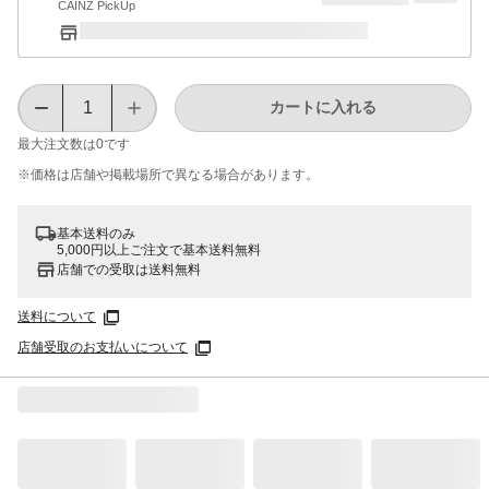
CAINZ PickUp
カートに入れる
最大注文数は
0
です
※価格は​店舗や​掲載場所で​異なる​場合が​あります。
基本送料のみ
5,000円以上ご注文で基本送料無料
店舗での受取は送料無料
送料について
店舗受取のお支払いについて