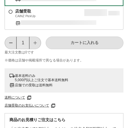
店舗受取
CAINZ PickUp
カートに入れる
最大注文数は
0
です
※価格は​店舗や​掲載場所で​異なる​場合が​あります。
基本送料のみ
5,000円以上ご注文で基本送料無料
店舗での受取は送料無料
送料について
店舗受取のお支払いについて
商品のお見積りご注文はこちら