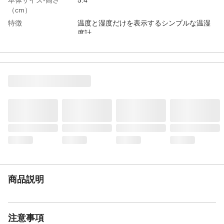
（cm）
特徴
温度と湿度だけを表示するシンプルな温湿
度計
商品仕様
温度センサ：サーミスタ / 湿度センサ：抵
抗式湿度センサ
材質・素材
ABS樹脂
使用方法
小部屋でも邪魔にならないコンパクトサイ
ズ
生産国
中国
商品説明
注意事項