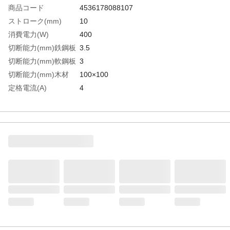
商品コード
4536178088107
ストローク(mm)
10
消費電力(W)
400
切断能力(mm)鉄鋼板
3.5
切断能力(mm)軟鋼板
3
切断能力(mm)木材
100×100
定格電流(A)
4
本体寸法(mm)
270×75×200
ストローク数
10
(min［［の－１
乗］］)
生産国
中国
重さ
1.950KG