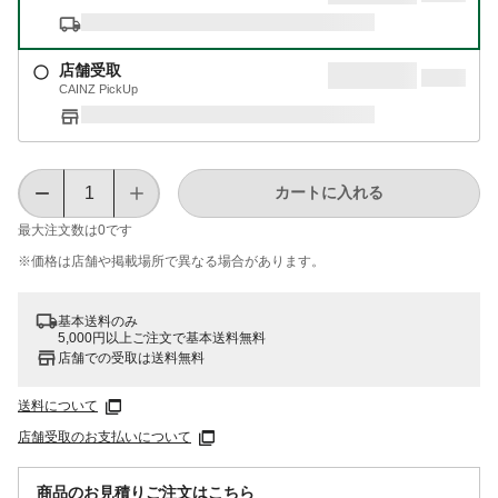
店舗受取
CAINZ PickUp
カートに入れる
最大注文数は
0
です
※価格は​店舗や​掲載場所で​異なる​場合が​あります。
基本送料のみ
5,000円以上ご注文で基本送料無料
店舗での受取は送料無料
送料について
店舗受取のお支払いについて
商品のお見積りご注文はこちら