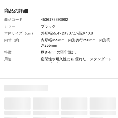
商品の詳細
商品コード
4536178893992
カラー
ブラック
本体サイズ（cm）
外形幅55.4×奥行37.1×高さ40.8
内寸（約）
内形幅455mm 内形奥行250mm 内形高
さ255mm
特徴
厚さ4mmの堅牢設計。
用途
密閉性や耐久性にも 優れた、スタンダード
タイプの大サイズ。
商品説明
防塵・防水性能IP65
付属品／セット内容
キャリートレー
材質
PP
生産国
イスラエル
最大収納重量
最大積載 50kg
重量
5.6Kg