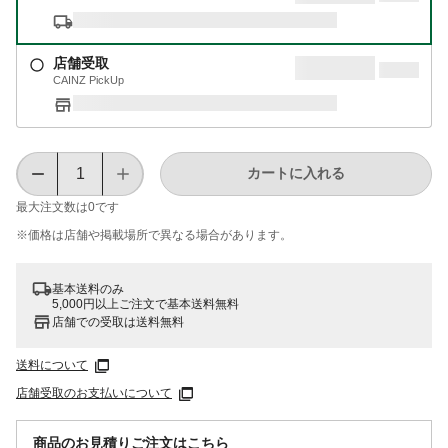
店舗受取
CAINZ PickUp
カートに入れる
最大注文数は
0
です
※価格は​店舗や​掲載場所で​異なる​場合が​あります。
基本送料のみ
5,000円以上ご注文で基本送料無料
店舗での受取は送料無料
送料について
店舗受取のお支払いについて
商品のお見積りご注文はこちら