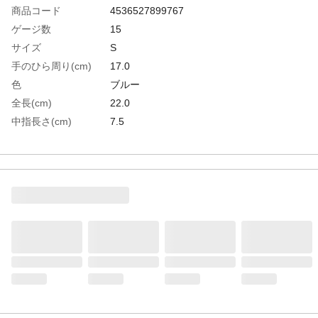
商品コード
4536527899767
ゲージ数
15
サイズ
S
手のひら周り(cm)
17.0
色
ブルー
全長(cm)
22.0
中指長さ(cm)
7.5
生産国
中国
重さ
69.000G
材質1
手袋部：ナイロン100％
材質2
すべり止め部：ニトリルゴム