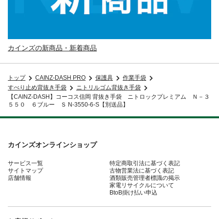
カインズの新商品・新着商品
トップ
CAINZ-DASH PRO
保護具
作業手袋
すべり止め背抜き手袋
ニトリルゴム背抜き手袋
【CAINZ-DASH】コーコス信岡 背抜き手袋 ニトロックプレミアム Ｎ－３
５５０ ６ブルー Ｓ N-3550-6-S【別送品】
カインズオンラインショップ
サービス一覧
特定商取引法に基づく表記
サイトマップ
古物営業法に基づく表記
店舗情報
酒類販売管理者標識の掲示
家電リサイクルについて
BtoB掛け払い申込