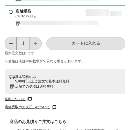
店舗受取
CAINZ PickUp
カートに入れる
最大注文数は
0
です
※価格は​店舗や​掲載場所で​異なる​場合が​あります。
基本送料のみ
5,000円以上ご注文で基本送料無料
店舗での受取は送料無料
送料について
店舗受取のお支払いについて
商品のお見積りご注文はこちら