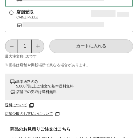
店舗受取
CAINZ PickUp
カートに入れる
最大注文数は
0
です
※価格は​店舗や​掲載場所で​異なる​場合が​あります。
基本送料のみ
5,000円以上ご注文で基本送料無料
店舗での受取は送料無料
送料について
店舗受取のお支払いについて
商品のお見積りご注文はこちら