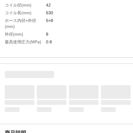
コイル径(mm)
42
コイル長(mm)
630
ホース内径×外径
5×8
(mm)
外径(mm)
8
最高使用圧力(MPa)
0.8
使用温度範囲(℃)
-5～60
使用範囲(m)
6
使用流体
空気
色
黄
全長(mm)
1230
内径(mm)
5
生産国
日本
重さ
370.000G
材質1
本体：ポリウレタン樹脂
材質2
継手：真鍮
商品説明