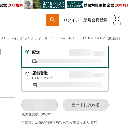
ログイン・新規会員登録
カート
イブＳＵＳメイルブランチティ 白 １０ｍｍ・Ｒ１／２ FS10-04MTW【別送品】
 白
配送
店舗受取
CAINZ PickUp
カートに入れる
最大注文数は
0
です
※価格は​店舗や​掲載場所で​異なる​場合が​あります。