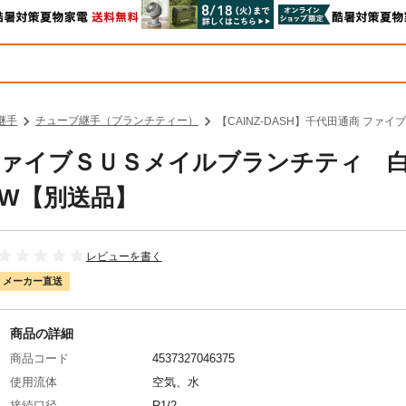
継手
チューブ継手（ブランチティー）
【CAINZ-DASH】千代田通商 ファ
通商 ファイブＳＵＳメイルブランチティ
MTW【別送品】
レビューを書く
メーカー直送
商品の詳細
商品コード
4537327046375
使用流体
空気、水
接続口径
R1/2