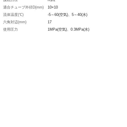
適合チューブ外径D(mm)
10×10
流体温度(℃)
-5～60(空気)、5～40(水)
六角対辺(mm)
17
使用圧力
1MPa(空気)、0.3MPa(水)
生産国
日本
重さ
51.500G
材質1
本体:ステンレス（SUS303）+難燃性ポリブチ
レフタレート（PBT）
材質2
シールゴム:ニトリルゴム（NBR）