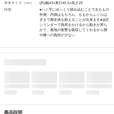
本体サイズ（cm）
(約)幅43×奥行45.5×高さ20
特徴
●ハノ字にゆっくり踏み込むことで太ももの
外側・内側はもちろん、ももからふくらは
ぎまで脚全体を鍛えることが出来ます●油圧
シリンダーで負荷をかけるから動きが滑ら
かで、着地の衝撃を吸収してくれるから脚
や膝への負担が少ない
商品説明
●コンパクトで使いやすい候に左右されるこ
となく、自宅で運動できる●運動時間・ステ
ップ回数が簡単に分かる、エクササイズカ
ウンター付き●高さ調節機能付き
商品説明