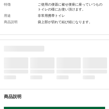
特徴
ご使用の便器に被せ便座に座っていつもの
トイレの様にお使い頂けます。
用途
非常用携帯トイレ
商品説明
袋上部が切れて結び紐になります。
内容量
1180g
入数
20枚入り
商品仕様
袋とシートが一体化
材質
ポリエチレン
使用方法
使用後は、口を縛ってご使用場所のルール
に従い処理して下さい。
生産国
日本
重量
1180g
商品説明