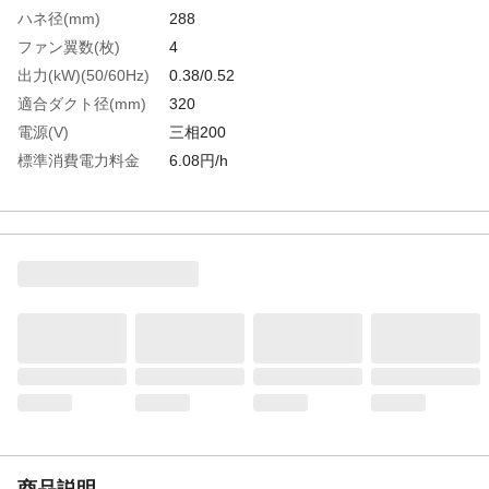
ハネ径(mm)
288
ファン翼数(枚)
4
出力(kW)(50/60Hz)
0.38/0.52
適合ダクト径(mm)
320
電源(V)
三相200
標準消費電力料金
6.08円/h
(50Hz)
標準消費電力料金
8.32円/h
(60Hz)
風量(［［Ｍ
50
３］］/min)50Hz
風量(［［Ｍ
58
３］］/min)60Hz
消費電力(W)50Hz
380
消費電力(W)60Hz
520
騒音値
80.0/83.0
(dB(A))50/60Hz
生産国
台湾
商品説明