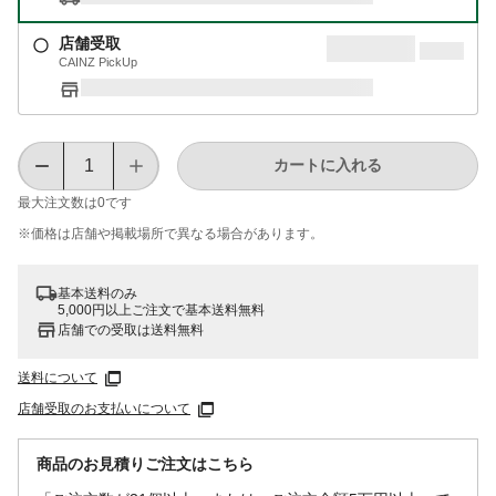
店舗受取
CAINZ PickUp
カートに入れる
最大注文数は
0
です
※価格は​店舗や​掲載場所で​異なる​場合が​あります。
基本送料のみ
5,000円以上ご注文で基本送料無料
店舗での受取は送料無料
送料について
店舗受取のお支払いについて
商品のお見積りご注文はこちら