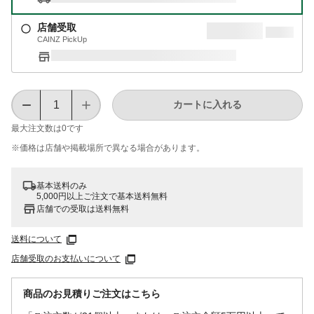
店舗受取
CAINZ PickUp
カートに入れる
最大注文数は
0
です
※価格は​店舗や​掲載場所で​異なる​場合が​あります。
基本送料のみ
5,000円以上ご注文で基本送料無料
店舗での受取は送料無料
送料について
店舗受取のお支払いについて
商品のお見積りご注文はこちら