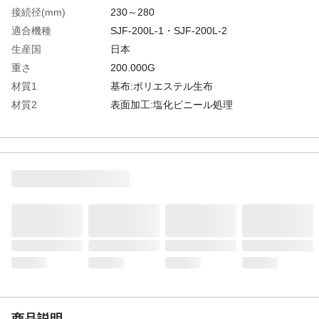
接続径(mm)
230～280
適合機種
SJF-200L-1・SJF-200L-2
生産国
日本
重さ
200.000G
材質1
基布:ポリエステル生布
材質2
表面加工:塩化ビニール処理
商品説明