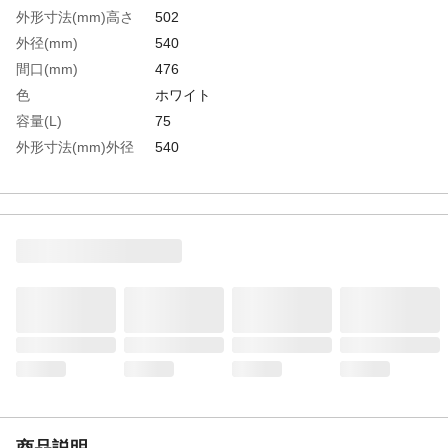
外形寸法(mm)高さ
502
外径(mm)
540
間口(mm)
476
色
ホワイト
容量(L)
75
外形寸法(mm)外径
540
生産国
日本
重さ
3.600KG
材質1
ポリエチレン（PE）
商品説明