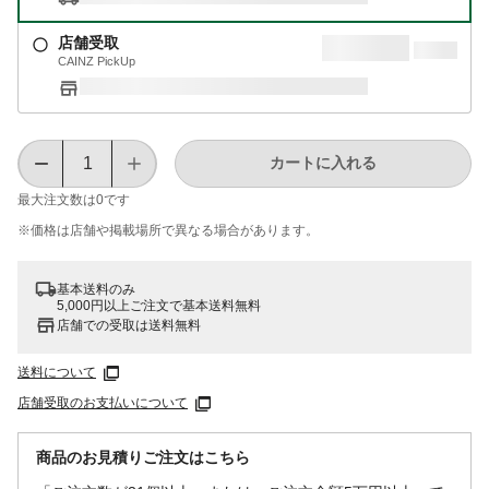
店舗受取
CAINZ PickUp
カートに入れる
最大注文数は
0
です
※価格は​店舗や​掲載場所で​異なる​場合が​あります。
基本送料のみ
5,000円以上ご注文で基本送料無料
店舗での受取は送料無料
送料について
店舗受取のお支払いについて
商品のお見積りご注文はこちら