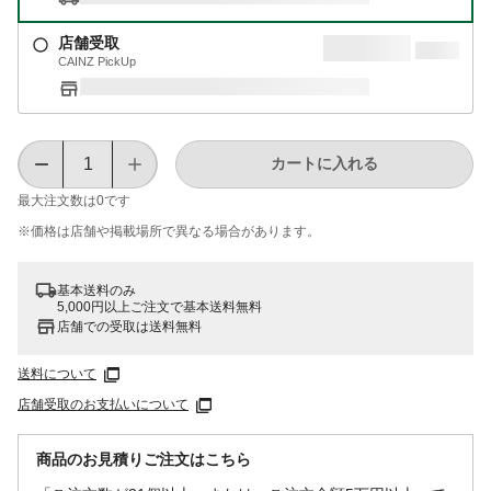
店舗受取
CAINZ PickUp
カートに入れる
最大注文数は
0
です
※価格は​店舗や​掲載場所で​異なる​場合が​あります。
基本送料のみ
5,000円以上ご注文で基本送料無料
店舗での受取は送料無料
送料について
店舗受取のお支払いについて
商品のお見積りご注文はこちら