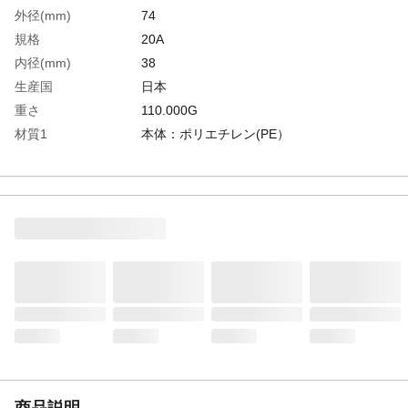
外径(mm)
74
規格
20A
内径(mm)
38
生産国
日本
重さ
110.000G
材質1
本体：ポリエチレン(PE）
材質2
ガスケット：バイトン(FKM)
商品説明