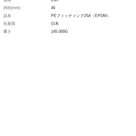
内径(mm)
46
品名
PEフィッティング25A（EPDM）
生産国
日本
重さ
145.000G
材質1
本体：ポリエチレン(PE)
材質2
ガスケット：エチレンプロピレンジエンゴム
（EPDM）