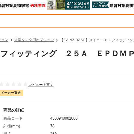
ション
大型タンク用オプション
【CAINZ-DASH】スイコー ＰＥフィッティング
ＰＥフィッティング ２５Ａ ＥＰＤＭ P
レビューを書く
メーカー直送
商品の詳細
商品コード
4538940001888
外径(mm)
78
規格
25A