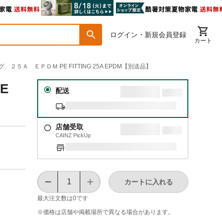
ログイン・新規会員登録
カート
 ２５Ａ ＥＰＤＭ PE FITTING 25A EPDM【別送品】
E
配送
店舗受取
CAINZ PickUp
カートに入れる
最大注文数は
0
です
※価格は​店舗や​掲載場所で​異なる​場合が​あります。