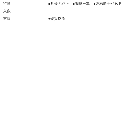
特徴
●共栄の純正 ●調整戸車 ●左右勝手がある
入数
1
材質
●硬質樹脂
生産国
日本
使用工具
●ドライバー
重量
20g
適合メーカー
共栄
適用レール
網戸サッシ