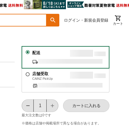
ログイン・新規会員登録
カート
配送
店舗受取
CAINZ PickUp
カートに入れる
最大注文数は
0
です
※価格は​店舗や​掲載場所で​異なる​場合が​あります。