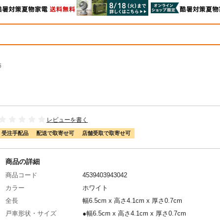
6
レビューを書く
受注手配品
配送で取寄せ可
店舗受取で取寄せ可
商品の詳細
商品コード
4539403943042
カラー
ホワイト
全長
幅6.5cm x 高さ4.1cm x 厚さ0.7cm
戸車形状・サイズ
●幅6.5cm x 高さ4.1cm x 厚さ0.7cm