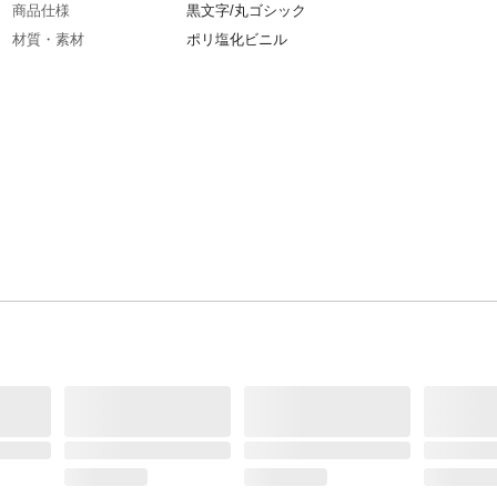
商品仕様
黒文字/丸ゴシック
材質・素材
ポリ塩化ビニル
使用方法
腕章くんに差し込んで使用
生産国
日本