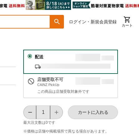
ログイン・新規会員登録
カート
配送
店舗受取不可
CAINZ PickUp
この商品は店舗受取対象外です
カートに入れる
最大注文数は
0
です
※価格は​店舗や​掲載場所で​異なる​場合が​あります。