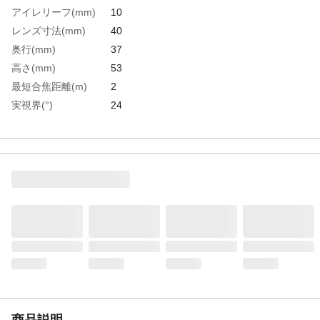
アイレリーフ(mm)
10
レンズ寸法(mm)
40
奥行(mm)
37
高さ(mm)
53
最短合焦距離(m)
2
実視界(°)
24
全高(mm)
53
倍率(倍)
2
幅(mm)
53
生産国
中国
重さ
110.000G
材質1
レンズ:光学ガラス（フーリーマルチコーテ
ィング）
材質2
ボディー：アルミダイキャスト、PVC樹脂
商品説明