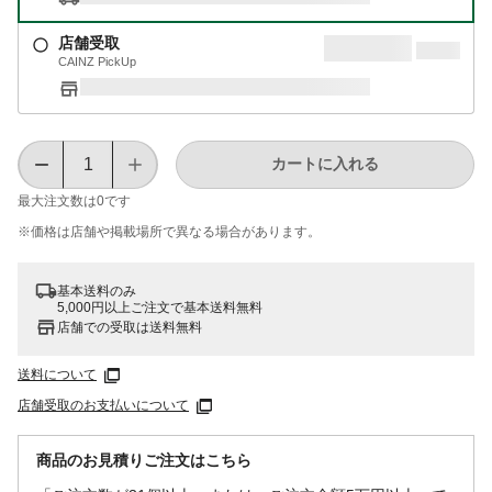
店舗受取
CAINZ PickUp
カートに入れる
最大注文数は
0
です
※価格は​店舗や​掲載場所で​異なる​場合が​あります。
基本送料のみ
5,000円以上ご注文で基本送料無料
店舗での受取は送料無料
送料について
店舗受取のお支払いについて
商品のお見積りご注文はこちら