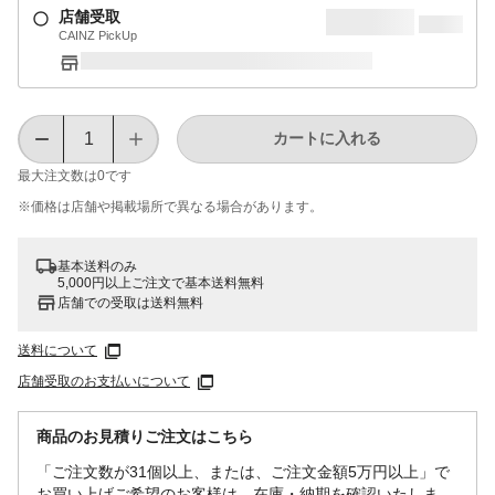
店舗受取
CAINZ PickUp
カートに入れる
最大注文数は
0
です
※価格は​店舗や​掲載場所で​異なる​場合が​あります。
基本送料のみ
5,000円以上ご注文で基本送料無料
店舗での受取は送料無料
送料について
店舗受取のお支払いについて
商品のお見積りご注文はこちら
「ご注文数が31個以上、または、ご注文金額5万円以上」で
お買い上げご希望のお客様は、在庫・納期を確認いたしま