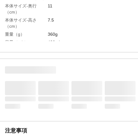
本体サイズ-奥行
11
（cm）
本体サイズ-高さ
7.5
（cm）
重量（g）
360g
容量（mL）
480ml
材質・素材
陶磁器
電子レンジ対応
可
食洗器対応可否
可
生産国
中国
注意事項