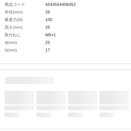
商品コード
4544554406452
外径(mm)
26
吸着力(N)
100
高さ(mm)
25
取付ねじ
M6×1
d(mm)
25
h(mm)
17
生産国
中国
重さ
90.000G
材質1
マグネット:ネオジム磁石