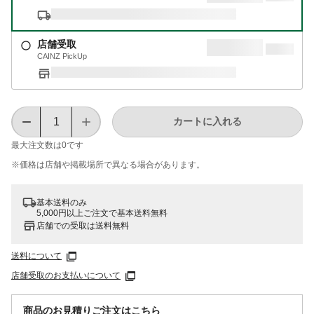
店舗受取
CAINZ PickUp
カートに入れる
最大注文数は
0
です
※価格は​店舗や​掲載場所で​異なる​場合が​あります。
基本送料のみ
5,000円以上ご注文で基本送料無料
店舗での受取は送料無料
送料について
店舗受取のお支払いについて
商品のお見積りご注文はこちら