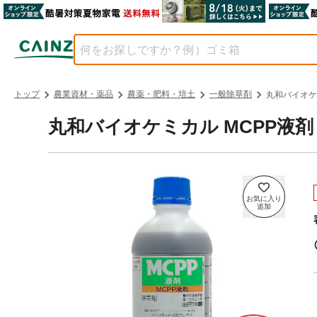
トップ
農業資材・薬品
農薬・肥料・培土
一般除草剤
丸和バイオケミ
丸和バイオケミカル MCPP液剤 除