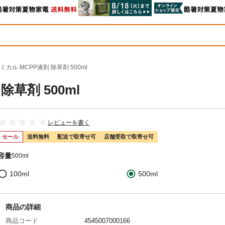
カル MCPP液剤 除草剤 500ml
草剤 500ml
レビューを書く
セール
送料無料
配送で取寄せ可
店舗受取で取寄せ可
容量
500ml
100ml
500ml
商品の詳細
商品コード
4545007000166