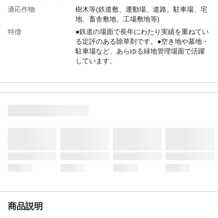
適応作物
樹木等(鉄道敷、運動場、道路、駐車場、宅
地、畜舎敷地、工場敷地等)
特徴
●鉄道の場面で長年にわたり実績を重ねてい
る定評のある除草剤です。●空き地や墓地・
駐車場など、あらゆる緑地管理場面で活躍
しています。
用途
一年生雑草・多年生雑草・ススキ
商品説明
●松の近くでは使用をさける。●農作物およ
び有用植物の付近では使用しない。●激しい
降雨が予想さる場合は散布をさける。●傾斜
地や砂質土壌では薬害の恐れがあるので使
用をさける。
内容量
1KG
成分
ブロマシル5.0%
使用上の注意
●本剤の使用にあたっては、使用量、使用時
期、使用方法を誤らないように注意し、特
に初めて使用する場合には、病害虫防除所
等関係指導機関の指導を受ける事をおすす
めします。
商品説明
原産国
日本