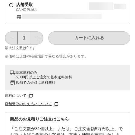
店舗受取
CAINZ PickUp
カートに入れる
最大注文数は
0
です
※価格は​店舗や​掲載場所で​異なる​場合が​あります。
基本送料のみ
5,000円以上ご注文で基本送料無料
店舗での受取は送料無料
送料について
店舗受取のお支払いについて
商品のお見積りご注文はこちら
「ご注文数が31個以上、または、ご注文金額5万円以上」で
お買い上げご希望のお客様は、在庫・納期を確認いたしま