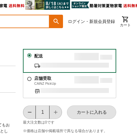
ログイン・新規会員登録
カート
配送
店舗受取
CAINZ PickUp
カートに入れる
最大注文数は
0
です
てもお
※価格は​店舗や​掲載場所で​異なる​場合が​あります。
チとし