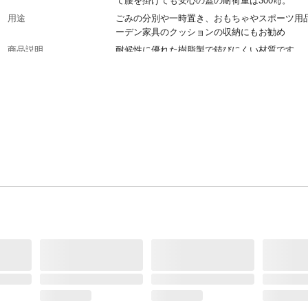
て腰を掛けても安心の蓋の耐荷重は300㎏。
用途
ごみの分別や一時置き、おもちゃやスポーツ用
ーデン家具のクッションの収納にもお勧め
商品説明
耐候性に優れた樹脂製で錆びにくい材質です。
材質・素材
●蓋・本体/ポリプロピレン ●金属/亜鉛メッキ
ト・アルミニウム
耐荷重
●300kg ●収納部耐荷重75kg
使用上の注意
●本製品は屋外用です。屋内では使用しないで
い。●踏み台として使用しないでください。●火
ばに置かないでください。
生産国
イスラエル
重量
21.05kg