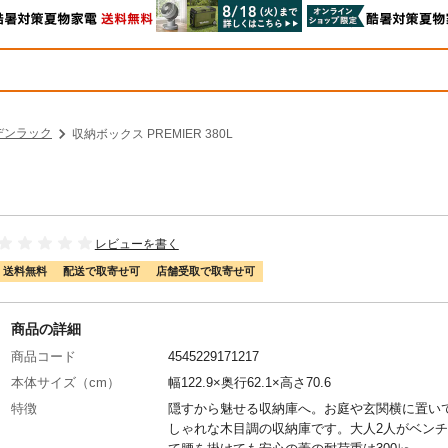
デンラック
収納ボックス PREMIER 380L
レビューを書く
送料無料
配送で取寄せ可
店舗受取で取寄せ可
商品の詳細
商品コード
4545229171217
本体サイズ（cm）
幅122.9×奥行62.1×高さ70.6
特徴
隠すから魅せる収納庫へ。お庭や玄関横に置い
しゃれな木目調の収納庫です。大人2人がベン