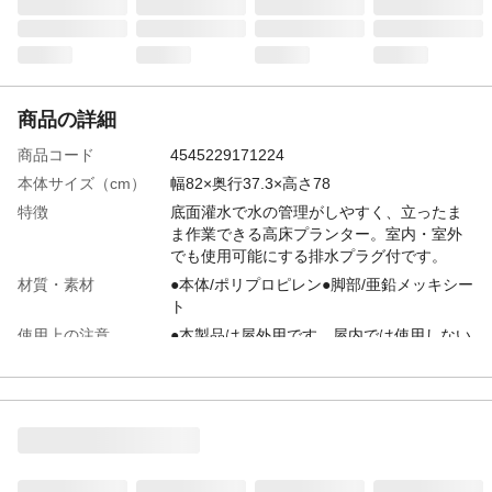
商品の詳細
商品コード
4545229171224
本体サイズ（cm）
幅82×奥行37.3×高さ78
特徴
底面灌水で水の管理がしやすく、立ったま
ま作業できる高床プランター。室内・室外
でも使用可能にする排水プラグ付です。
材質・素材
●本体/ポリプロピレン●脚部/亜鉛メッキシー
ト
使用上の注意
●本製品は屋外用です。屋内では使用しない
でください。●用途以外のご使用はお避けく
ださい。●火のそばに置かないでください。
生産国
イスラエル
重量
7kg