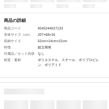
商品の詳細
商品コード
4545244627133
本体サイズ（cm）
207×68×16
収納サイズ
52cm×14cm×22cm
特徴
組立簡単
付属品／セット内容
なし
材質・素材
ポリエステル、スチール、ポリプロピレ
ン、ポリアミド
表面加工
フレーム：粉体塗装
耐荷重
80kg
使用上の注意
ご購入後は必ずテストしてください。
生産国
中国
重量
5kg
張り材
ポリエステル