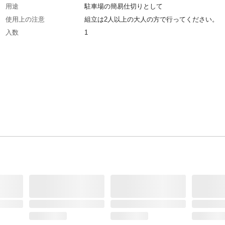
用途
駐車場の簡易仕切りとして
使用上の注意
組立は2人以上の大人の方で行ってください。
入数
1
材質・素材
アルミニウム合金、スチール
生産国
中国
重量
5800g