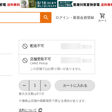
ログイン・新規会員登録
カート
配送不可
店舗受取不可
CAINZ PickUp
この店舗ではお取り扱いがありません
カートに入れる
最大注文数は
0
です
※価格は​店舗や​掲載場所で​異なる​場合が​あります。
送料について