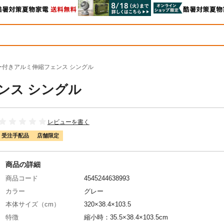
ー付きアルミ伸縮フェンス シングル
ンス シングル
レビューを書く
受注手配品
店舗限定
商品の詳細
商品コード
4545244638993
カラー
グレー
本体サイズ（cm）
320×38.4×103.5
特徴
縮小時：35.5×38.4×103.5cm