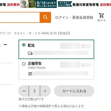
ログイン・新規会員登録
カート
ブフック ＧＧＡＬ－８－１０ GGAL-8-10【別送品】
Ｌ－
配送
店舗受取
CAINZ PickUp
カートに入れる
最大注文数は
0
です
※価格は​店舗や​掲載場所で​異なる​場合が​あります。