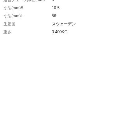
寸法(mm)B
10.5
寸法(mm)L
56
生産国
スウェーデン
重さ
0.400KG
材質1
特殊合金鋼