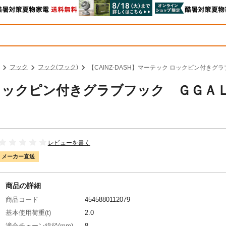
フック
フック(フック)
【CAINZ-DASH】マーテック ロックピン付きグラ
ク ロックピン付きグラブフック ＧＧＡ
レビューを書く
メーカー直送
商品の詳細
商品コード
4545880112079
基本使用荷重(t)
2.0
適合チェーン線径(mm)
8