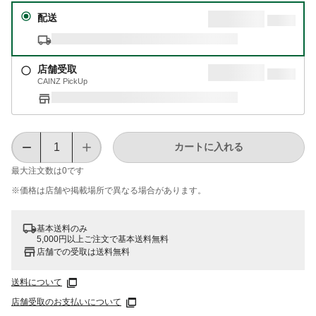
配送
店舗受取
CAINZ PickUp
カートに入れる
最大注文数は
0
です
※価格は​店舗や​掲載場所で​異なる​場合が​あります。
基本送料のみ
5,000円以上ご注文で基本送料無料
店舗での受取は送料無料
送料について
店舗受取のお支払いについて