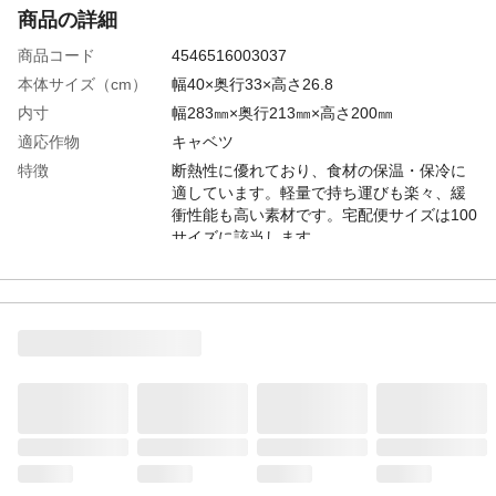
商品の詳細
商品コード
4546516003037
本体サイズ（cm）
幅40×奥行33×高さ26.8
内寸
幅283㎜×奥行213㎜×高さ200㎜
適応作物
キャベツ
特徴
断熱性に優れており、食材の保温・保冷に
適しています。軽量で持ち運びも楽々、緩
衝性能も高い素材です。宅配便サイズは100
サイズに該当します。
用途
飲料や食材の保温、保冷
容量
20.7L
材質・素材
ポリスチレン
保冷剤目安量
1500g