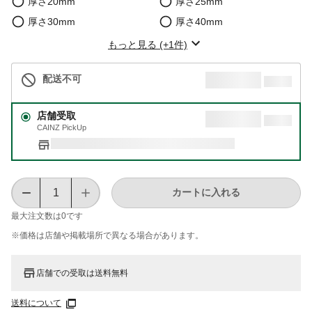
厚さ20mm
厚さ25mm
厚さ30mm
厚さ40mm
もっと見る (+1件)
配送不可
店舗受取
CAINZ PickUp
カートに入れる
最大注文数は
0
です
※価格は​店舗や​掲載場所で​異なる​場合が​あります。
店舗での受取は送料無料
送料について