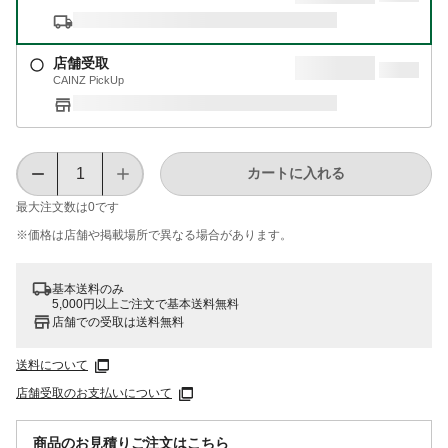
店舗受取
CAINZ PickUp
カートに入れる
最大注文数は
0
です
※価格は​店舗や​掲載場所で​異なる​場合が​あります。
基本送料のみ
5,000円以上ご注文で基本送料無料
店舗での受取は送料無料
送料について
店舗受取のお支払いについて
商品のお見積りご注文はこちら