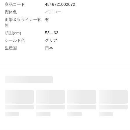
商品コード
4546721002672
帽体色
イエロー
衝撃吸収ライナー有
有
無
頭囲(cm)
53～63
シールド色
クリア
生産国
日本
重さ
440.000G
材質1
帽体:軽量ＦＲＰ樹脂
材質2
シールド面:ポリカーボネート樹脂
材質3
内装:低密度ポリエチレン