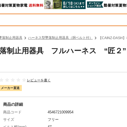
墜落制止用器具
ハーネス型墜落制止用器具（胴ベルト付）
【CAINZ-DAS
 墜落制止用器具 フルハーネス “匠２”
レビューを書く
メーカー直送
商品の詳細
商品コード
4546721009954
サイズ
フリー
ベルト幅(mm)
47