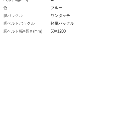
色
ブルー
腿バックル
ワンタッチ
胴ベルトバックル
軽量バックル
胴ベルト幅×長さ(mm)
50×1200
胸ベルト幅(mm)
25
最大使用可能質量(kg)
140
生産国
日本
重さ
1.370KG