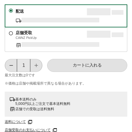
配送
店舗受取
CAINZ PickUp
カートに入れる
最大注文数は
0
です
※価格は​店舗や​掲載場所で​異なる​場合が​あります。
基本送料のみ
5,000円以上ご注文で基本送料無料
店舗での受取は送料無料
送料について
店舗受取のお支払いについて