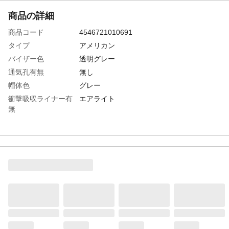
商品の詳細
商品コード
4546721010691
タイプ
アメリカン
バイザー色
透明グレー
通気孔有無
無し
帽体色
グレー
衝撃吸収ライナー有
エアライト
無
頭囲(cm)
53～63
シールド色
クリア
溝有無
あり
墜落時保護用
合格
生産国
日本
重さ
480.000G
材質1
帽体：ABS樹脂
材質2
バイザー・シールド面:ポリカーボネート樹
脂