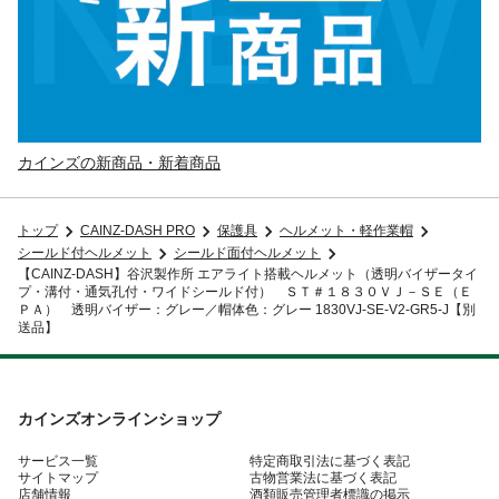
カインズの新商品・新着商品
トップ
CAINZ-DASH PRO
保護具
ヘルメット・軽作業帽
シールド付ヘルメット
シールド面付ヘルメット
【CAINZ-DASH】谷沢製作所 エアライト搭載ヘルメット（透明バイザータイ
プ・溝付・通気孔付・ワイドシールド付） ＳＴ＃１８３０ＶＪ－ＳＥ（Ｅ
ＰＡ） 透明バイザー：グレー／帽体色：グレー 1830VJ-SE-V2-GR5-J【別
送品】
カインズオンラインショップ
サービス一覧
特定商取引法に基づく表記
サイトマップ
古物営業法に基づく表記
店舗情報
酒類販売管理者標識の掲示