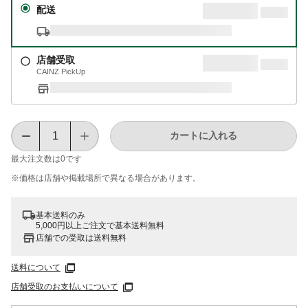
配送
店舗受取
CAINZ PickUp
カートに入れる
最大注文数は
0
です
※価格は​店舗や​掲載場所で​異なる​場合が​あります。
基本送料のみ
5,000円以上ご注文で基本送料無料
店舗での受取は送料無料
送料について
店舗受取のお支払いについて