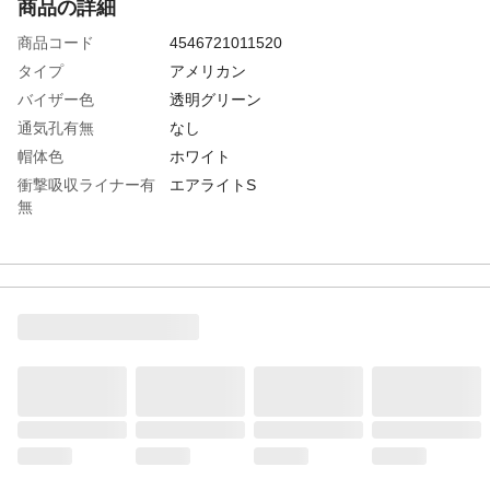
商品の詳細
商品コード
4546721011520
タイプ
アメリカン
バイザー色
透明グリーン
通気孔有無
なし
帽体色
ホワイト
衝撃吸収ライナー有
エアライトS
無
頭囲(cm)
53～63
シールド色
クリア
溝有無
あり
墜落時保護用
合格
生産国
日本
重さ
430.000G
材質1
帽体・バイザー・シールド面：ポリカーボ
ネート樹脂