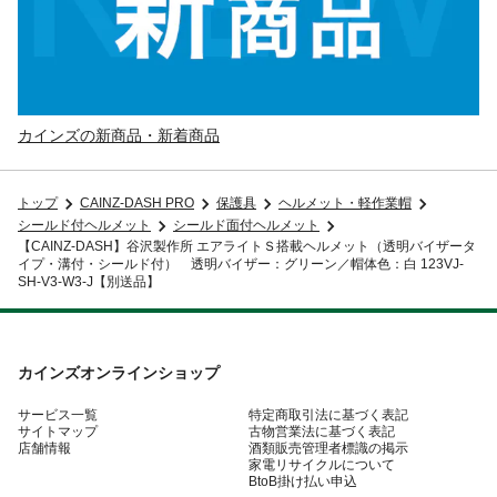
カインズの新商品・新着商品
トップ
CAINZ-DASH PRO
保護具
ヘルメット・軽作業帽
シールド付ヘルメット
シールド面付ヘルメット
【CAINZ-DASH】谷沢製作所 エアライトＳ搭載ヘルメット（透明バイザータ
イプ・溝付・シールド付） 透明バイザー：グリーン／帽体色：白 123VJ-
SH-V3-W3-J【別送品】
カインズオンラインショップ
サービス一覧
特定商取引法に基づく表記
サイトマップ
古物営業法に基づく表記
店舗情報
酒類販売管理者標識の掲示
家電リサイクルについて
BtoB掛け払い申込