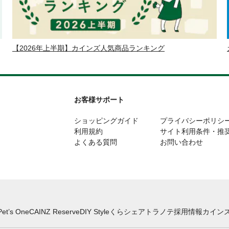
【2026年上半期】カインズ人気商品ランキング
お客様サポート
ショッピングガイド
プライバシーポリシ
利用規約
サイト利用条件・推
よくある質問
お問い合わせ
Pet’s One
CAINZ Reserve
DIY Style
くらシェア
トラノテ
採用情報
カインズ