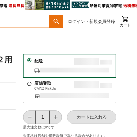
ログイン・新規会員登録
カート
２用
配送
店舗受取
CAINZ PickUp
カートに入れる
最大注文数は
0
です
※価格は​店舗や​掲載場所で​異なる​場合が​あります。