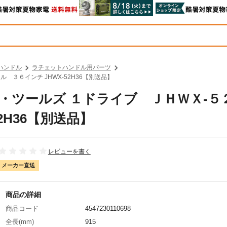
ハンドル
ラチェットハンドル用パーツ
 ３６インチ JHWX-52H36【別送品】
オン・ツールズ １ドライブ ＪＨＷＸ‐５
2H36【別送品】
レビューを書く
メーカー直送
商品の詳細
商品コード
4547230110698
全長(mm)
915