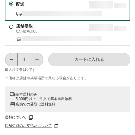
配送
店舗受取
CAINZ PickUp
カートに入れる
最大注文数は
0
です
※価格は​店舗や​掲載場所で​異なる​場合が​あります。
基本送料のみ
5,000円以上ご注文で基本送料無料
店舗での受取は送料無料
送料について
店舗受取のお支払いについて