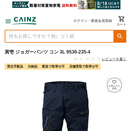
ログイン・新規会員登録
カート
寅壱 ジョガーパンツ コン 3L 9530-235-4
レビューを書く
受注手配品
分納品
配送で取寄せ可
店舗受取で取寄せ可