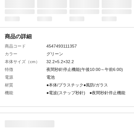
商品の詳細
商品コード
4547493111357
カラー
グリーン
本体サイズ（cm）
32.2×5.2×32.2
特徴
夜間秒針停止機能(午後10:00～午前6:00)
電源
電池
材質
●本体/プラスチック●風防/ガラス
機能
●電波(ステップ秒針) ●夜間秒針停止機能
(午後10:00～午前6:00)
使用電池
単3乾電池x1本
電池寿命
約1年
付属品／セット内容
取説保証書
生産国
中国