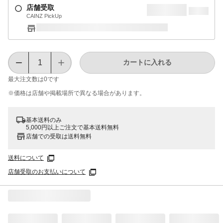
店舗受取
CAINZ PickUp
カートに入れる
最大注文数は
0
です
※価格は​店舗や​掲載場所で​異なる​場合が​あります。
基本送料のみ
5,000円以上ご注文で基本送料無料
店舗での受取は送料無料
送料について
店舗受取のお支払いについて