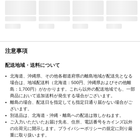
使用温度範囲
0℃～＋40℃
時刻精度
受信していない時、平均月差±30秒以内
重量
553g
推奨電池
アルカリ電池
電波自動修正
◯
秒針タイプ
ステップ秒針
注意事項
配送地域・送料について
北海道、沖縄県、その他各都道府県の離島地域が配送先となる
場合は、地域配送料（北海道：500円、沖縄県およびその他離
島：1,700円）がかかります。これら以外の配送地域でも、一部
商品において追加送料が発生する場合がございます。
離島の場合、配送日を指定しても指定日通り届かない場合がご
ざいます。
別送品は、北海道・沖縄・離島への配送は致しかねます。
ご入力いただいたお届け先名、住所、電話番号をカインズ以外
の出荷元に開示します。プライバシーポリシーの規定に則り厳
重に取り扱います。