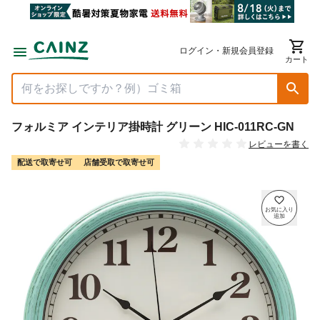
ログイン・新規会員登録
カート
フォルミア インテリア掛時計 グリーン HIC-011RC-GN
レビューを書く
配送で取寄せ可
店舗受取で取寄せ可