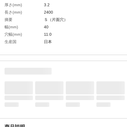
厚さ(mm)
3.2
長さ(mm)
2400
摘要
Ｓ（片面穴）
幅(mm)
40
穴幅(mm)
11.0
生産国
日本
重さ
3.900KG
材質1
鋼板
材質2
表面処理:溶融亜鉛メッキ
商品説明