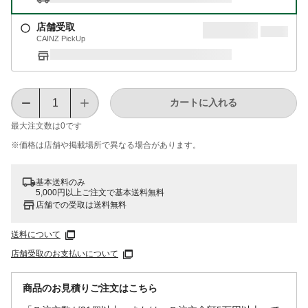
店舗受取
CAINZ PickUp
カートに入れる
最大注文数は
0
です
※価格は​店舗や​掲載場所で​異なる​場合が​あります。
基本送料のみ
5,000円以上ご注文で基本送料無料
店舗での受取は送料無料
送料について
店舗受取のお支払いについて
商品のお見積りご注文はこちら