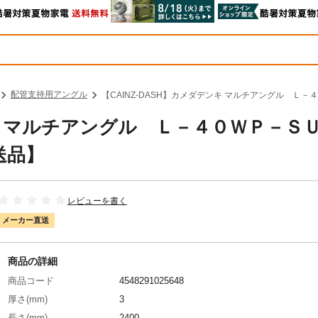
配管支持用アングル
【CAINZ-DASH】カメダデンキ マルチアングル Ｌ－４０
ンキ マルチアングル Ｌ－４０ＷＰ－Ｓ
別送品】
レビューを書く
メーカー直送
商品の詳細
商品コード
4548291025648
厚さ(mm)
3
長さ(mm)
2400