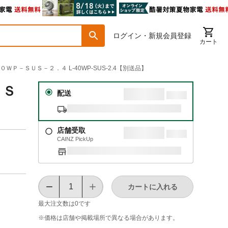
ログイン・新規会員登録
カート
ＷＰ－ＳＵＳ－２．４ L-40WP-SUS-2.4【別送品】
ＵＳ
配送
店舗受取
CAINZ PickUp
カートに入れる
最大注文数は
0
です
※価格は​店舗や​掲載場所で​異なる​場合が​あります。