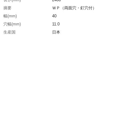
摘要
ＷＰ（両面穴・釘穴付）
幅(mm)
40
穴幅(mm)
11.0
生産国
日本
重さ
3.100KG
材質1
ステンレス(SUS304)