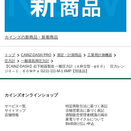
カインズの新商品・新着商品
トップ
CAINZ-DASH PRO
測定・計測用品
工業用計測機器
圧力計
一般蒸気用圧力計
【CAINZ-DASH】右下精器製造 一般圧力計（Ａ枠立型・φ６０） 圧力レン
ジ０～１．６０ＭＰａ G211-111-M-1.6MP【別送品】
カインズオンラインショップ
サービス一覧
特定商取引法に基づく表記
サイトマップ
古物営業法に基づく表記
店舗情報
酒類販売管理者標識の掲示
家電リサイクルについて
BtoB掛け払い申込