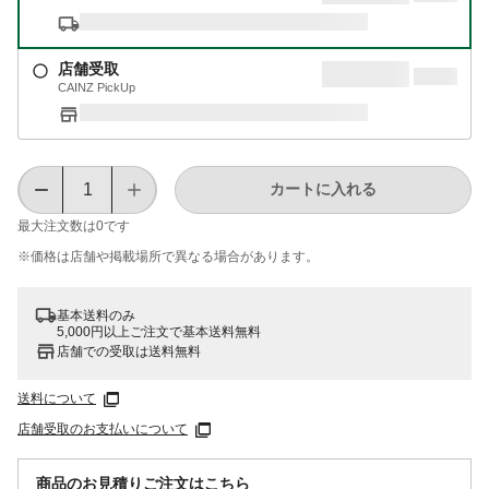
店舗受取
CAINZ PickUp
カートに入れる
最大注文数は
0
です
※価格は​店舗や​掲載場所で​異なる​場合が​あります。
基本送料のみ
5,000円以上ご注文で基本送料無料
店舗での受取は送料無料
送料について
店舗受取のお支払いについて
商品のお見積りご注文はこちら