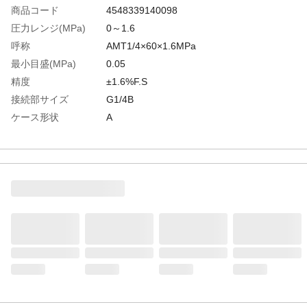
商品コード
4548339140098
圧力レンジ(MPa)
0～1.6
呼称
AMT1/4×60×1.6MPa
最小目盛(MPa)
0.05
精度
±1.6%F.S
接続部サイズ
G1/4B
ケース形状
A
生産国
日本
重さ
180.000G
材質1
ブルドン管:黄銅
材質2
株:黄銅