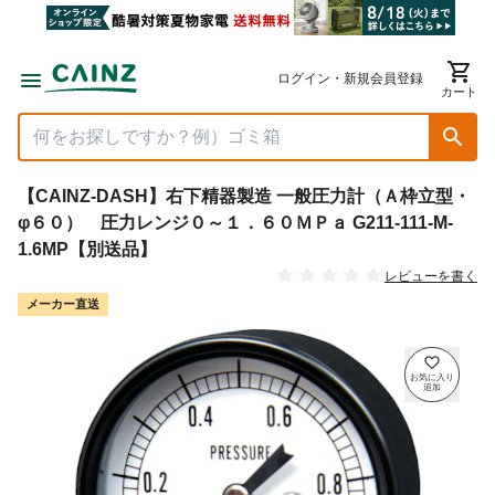
ログイン・新規会員登録
カート
【CAINZ-DASH】右下精器製造 一般圧力計（Ａ枠立型・
φ６０） 圧力レンジ０～１．６０ＭＰａ G211-111-M-
1.6MP【別送品】
レビューを書く
メーカー直送