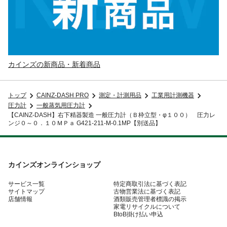
カインズの新商品・新着商品
トップ
CAINZ-DASH PRO
測定・計測用品
工業用計測機器
圧力計
一般蒸気用圧力計
【CAINZ-DASH】右下精器製造 一般圧力計（Ｂ枠立型・φ１００） 圧力レ
ンジ０～０．１０ＭＰａ G421-211-M-0.1MP【別送品】
カインズオンラインショップ
サービス一覧
特定商取引法に基づく表記
サイトマップ
古物営業法に基づく表記
店舗情報
酒類販売管理者標識の掲示
家電リサイクルについて
BtoB掛け払い申込