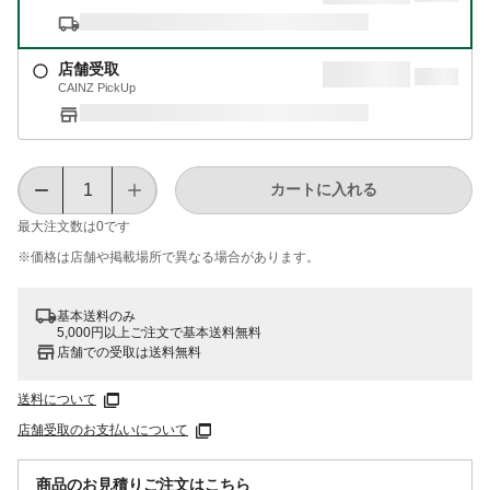
店舗受取
CAINZ PickUp
カートに入れる
最大注文数は
0
です
※価格は​店舗や​掲載場所で​異なる​場合が​あります。
基本送料のみ
5,000円以上ご注文で基本送料無料
店舗での受取は送料無料
送料について
店舗受取のお支払いについて
商品のお見積りご注文はこちら