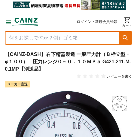
ログイン・新規会員登録
カート
【CAINZ-DASH】右下精器製造 一般圧力計（Ｂ枠立型・
φ１００） 圧力レンジ０～０．１０ＭＰａ G421-211-M-
0.1MP【別送品】
レビューを書く
メーカー直送