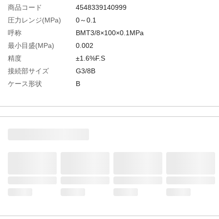
商品コード
4548339140999
圧力レンジ(MPa)
0～0.1
呼称
BMT3/8×100×0.1MPa
最小目盛(MPa)
0.002
精度
±1.6%F.S
接続部サイズ
G3/8B
ケース形状
B
生産国
日本
重さ
520.000G
材質1
ブルドン管:黄銅
材質2
株:黄銅