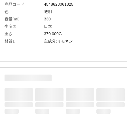
商品コード
4548623061825
色
透明
容量(ml)
330
生産国
日本
重さ
370.000G
材質1
主成分:リモネン