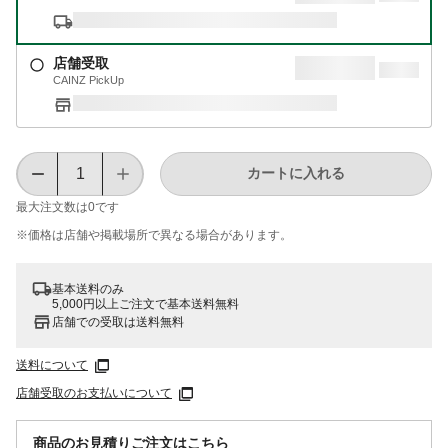
店舗受取
CAINZ PickUp
カートに入れる
最大注文数は
0
です
※価格は​店舗や​掲載場所で​異なる​場合が​あります。
基本送料のみ
5,000円以上ご注文で基本送料無料
店舗での受取は送料無料
送料について
店舗受取のお支払いについて
商品のお見積りご注文はこちら