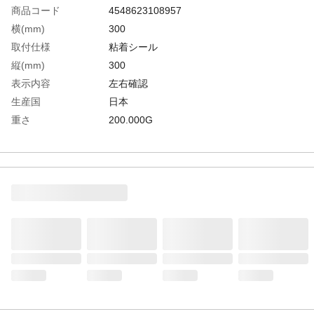
商品コード
4548623108957
横(mm)
300
取付仕様
粘着シール
縦(mm)
300
表示内容
左右確認
生産国
日本
重さ
200.000G
材質1
基材:合成ゴム系樹脂
材質2
粘着剤:ゴム系