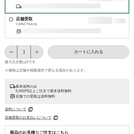
店舗受取
CAINZ PickUp
カートに入れる
最大注文数は
0
です
※価格は​店舗や​掲載場所で​異なる​場合が​あります。
基本送料のみ
5,000円以上ご注文で基本送料無料
店舗での受取は送料無料
送料について
店舗受取のお支払いについて
商品のお見積りご注文はこちら