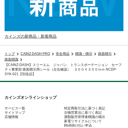
カインズの新商品・新着商品
トップ
CAINZ-DASH PRO
安全用品
標識・標示
路面標示
路面標識
【CAINZ-DASH】スリーエム ジャパン トランスポーテーション セーフ
ティ事業部 路面標示用シール（左右確認） ３００Ｘ３００ｍｍ NCDP-
SYK-021【別送品】
カインズオンラインショップ
サービス一覧
特定商取引法に基づく表記
サイトマップ
古物営業法に基づく表記
店舗情報
酒類販売管理者標識の掲示
家電リサイクルについて
BtoB掛け払い申込